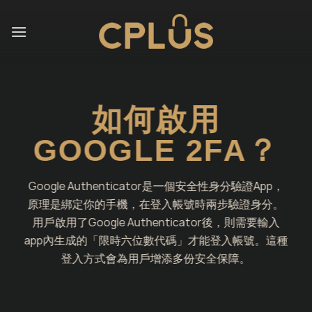
Skip
to
content
如何啟用
GOOGLE 2FA？
Google Authenticator是一個安全性身分驗證App，
原理是綁定你的手機，在登入帳號時兩步驗證身分。
用戶啟用了Google Authenticator後，則需要輸入
app內生成的「限時六位數代碼」才能登入帳號。這種
登入方式會為用戶增添多份安全保障。